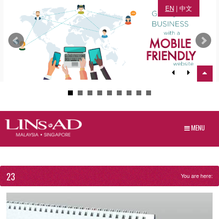
EN
|
中文
MENU
23
You are here: